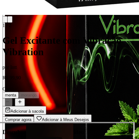
1
/
2
Gel Excitante com Vibração
Vibration
por
Intt
R$ 99,90
Cor
menta
morango
1
Adicionar à sacola
Comprar agora
Adicionar à Meus Desejos
Descubra cada detalhe em vídeo