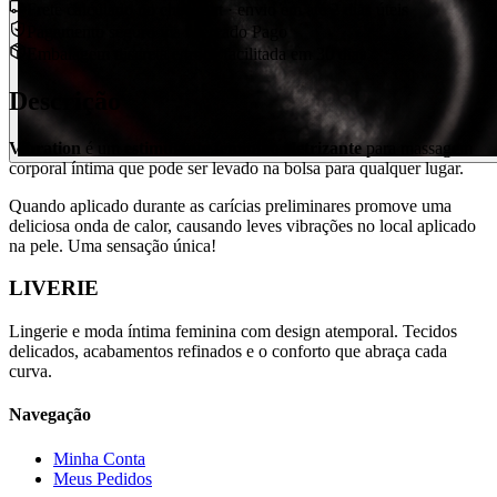
Frete calculado no checkout · envio em até 2 dias úteis
Pagamento seguro via Mercado Pago
Embalagem discreta e troca facilitada em 30 dias
Descrição
Vibration
é um
estimulante feminino eletrizante
para massagem
corporal íntima que pode ser levado na bolsa para qualquer lugar.
Quando aplicado durante as carícias preliminares promove uma
deliciosa onda de calor, causando leves vibrações no local aplicado
na pele. Uma sensação única!
LIVERIE
Lingerie e moda íntima feminina com design atemporal. Tecidos
delicados, acabamentos refinados e o conforto que abraça cada
curva.
Navegação
Minha Conta
Meus Pedidos