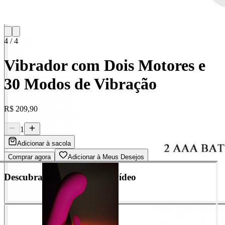
4
/
4
Vibrador com Dois Motores e
30 Modos de Vibração
R$ 209,90
1
Adicionar à sacola
Comprar agora
Adicionar à Meus Desejos
Descubra cada detalhe em vídeo