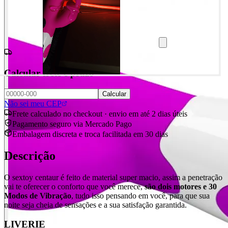
Calcular frete e prazo
Calcular
Não sei meu CEP
Frete calculado no checkout · envio em até 2 dias úteis
Pagamento seguro via Mercado Pago
Embalagem discreta e troca facilitada em 30 dias
Descrição
O sextoy centaur é feito de material super macio, assim a penetração
vai te oferecer o conforto que você merece,
são dois motores e 30
Modos de Vibração
, tudo isso pensando em você, para que sua
noite seja cheia de sensações e a sua satisfação garantida.
LIVERIE