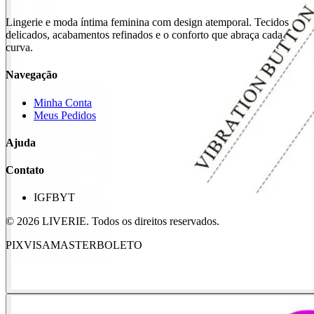
Lingerie e moda íntima feminina com design atemporal. Tecidos
delicados, acabamentos refinados e o conforto que abraça cada
curva.
Navegação
Minha Conta
Meus Pedidos
Ajuda
Contato
IG
FB
YT
©
2026
LIVERIE. Todos os direitos reservados.
PIX
VISA
MASTER
BOLETO