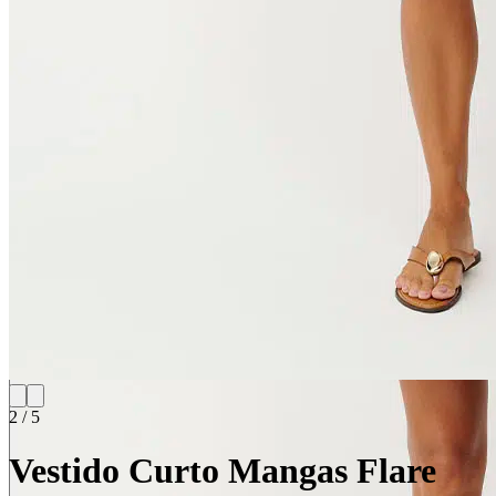
2
/
5
Vestido Curto Mangas Flare