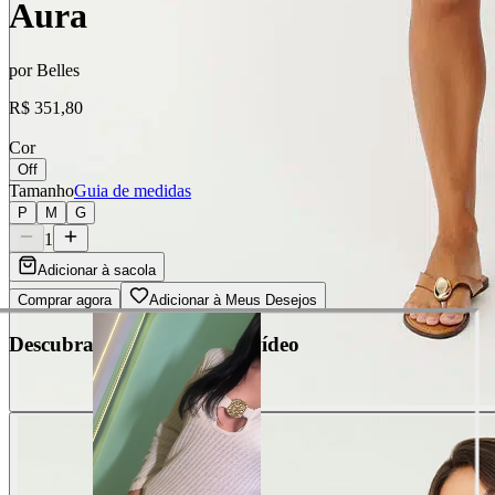
Aura
por
Belles
R$ 351,80
Cor
Off
Tamanho
Guia de medidas
P
M
G
1
Adicionar à sacola
Comprar agora
Adicionar à Meus Desejos
Descubra cada detalhe em vídeo