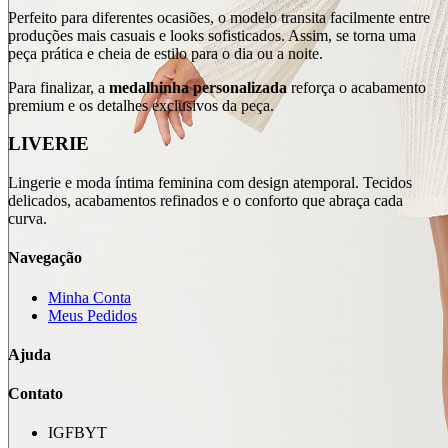
Perfeito para diferentes ocasiões, o modelo transita facilmente entre
produções mais casuais e looks sofisticados. Assim, se torna uma
peça prática e cheia de estilo para o dia ou a noite.
Para finalizar, a
medalhinha personalizada
reforça o acabamento
premium e os detalhes exclusivos da peça.
LIVERIE
Lingerie e moda íntima feminina com design atemporal. Tecidos
delicados, acabamentos refinados e o conforto que abraça cada
curva.
Navegação
Minha Conta
Meus Pedidos
Ajuda
Contato
IG
FB
YT