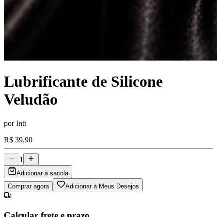
Lubrificante de Silicone
Veludão
por
Intt
R$ 39,90
1
Adicionar à sacola
Comprar agora
Adicionar à Meus Desejos
Calcular frete e prazo