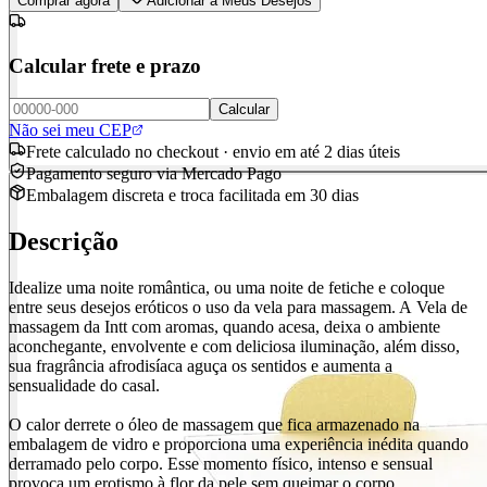
Comprar agora
Adicionar à Meus Desejos
Calcular frete e prazo
Calcular
Não sei meu CEP
Frete calculado no checkout · envio em até 2 dias úteis
Pagamento seguro via Mercado Pago
Embalagem discreta e troca facilitada em 30 dias
Descrição
Idealize uma noite romântica, ou uma noite de fetiche e coloque
entre seus desejos eróticos o uso da vela para massagem. A Vela de
massagem da Intt com aromas, quando acesa, deixa o ambiente
aconchegante, envolvente e com deliciosa iluminação, além disso,
sua fragrância afrodisíaca aguça os sentidos e aumenta a
sensualidade do casal.
O calor derrete o óleo de massagem que fica armazenado na
embalagem de vidro e proporciona uma experiência inédita quando
derramado pelo corpo. Esse momento físico, intenso e sensual
provoca um erotismo à flor da pele sem queimar o corpo.