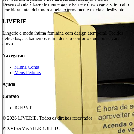
Desenvolvida à base de manteiga de karité e óleo vegetais, tem alto
teor hidratante, deixando a pele extremamente macia e deslizante.
LIVERIE
Lingerie e moda íntima feminina com design atemporal. Tecidos
delicados, acabamentos refinados e o conforto que abraça cada
curva.
Navegação
Minha Conta
Meus Pedidos
Ajuda
Contato
IG
FB
YT
©
2026
LIVERIE. Todos os direitos reservados.
PIX
VISA
MASTER
BOLETO