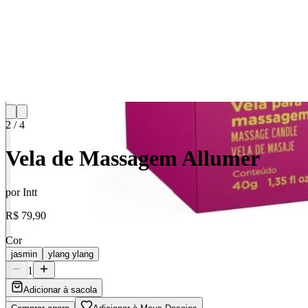
2
/
4
Vela de Massagem Allumer
por
Intt
R$ 79,90
Cor
jasmin
ylang ylang
1
Adicionar à sacola