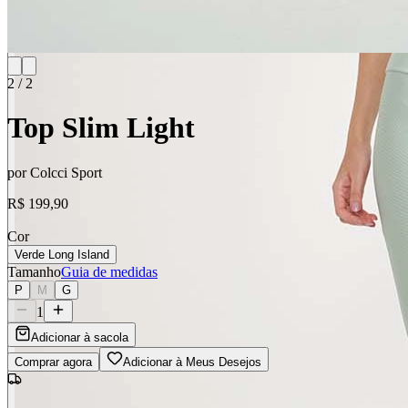
2
/
2
Top Slim Light
por
Colcci Sport
R$ 199,90
Cor
Verde Long Island
Tamanho
Guia de medidas
P
M
G
1
Adicionar à sacola
Comprar agora
Adicionar à Meus Desejos