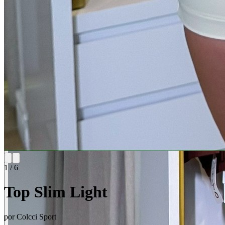
1
/
6
Top Slim Light
por
Colcci Sport