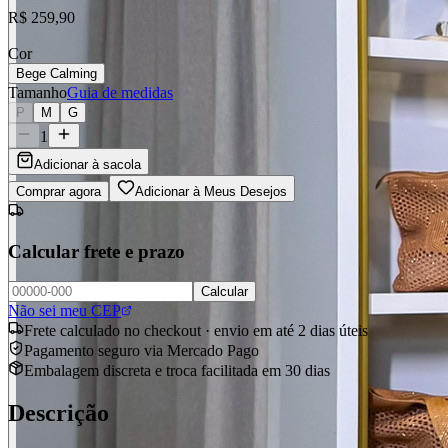
R$ 259,90
Cor
Bege Calming
Tamanho
Guia de medidas
P
M
G
1
Adicionar à sacola
Comprar agora
Adicionar à Meus Desejos
Calcular frete e prazo
Calcular
Não sei meu CEP
Frete calculado no checkout · envio em até 2 dias úteis
Pagamento seguro via Mercado Pago
Embalagem discreta e troca facilitada em 30 dias
Descrição