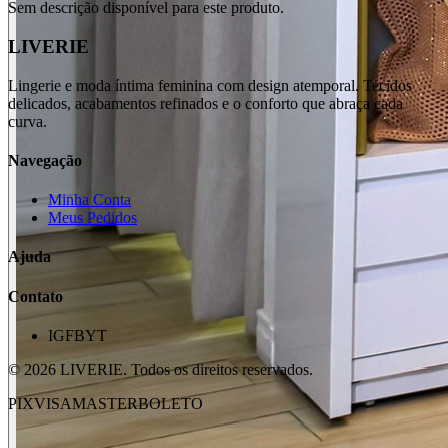
Sem descrição disponível para este produto.
LIVERIE
Lingerie e moda íntima feminina com design atemporal. Tecidos
delicados, acabamentos refinados e o conforto que abraça cada
curva.
Navegação
Minha Conta
Meus Pedidos
Ajuda
Contato
IG
FB
YT
©
2026
LIVERIE. Todos os direitos reservados.
PIX
VISA
MASTER
BOLETO