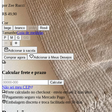
por
Zee Rucci
R$ 49,90
Cor
bege
branco
preto
Rosê
Tamanho
Guia de medidas
P
M
G
GG
1
Adicionar à sacola
Comprar agora
Adicionar à Meus Desejos
Calcular frete e prazo
Calcular
Não sei meu CEP
Frete calculado no checkout · envio em até 2 dias úteis
Pagamento seguro via Mercado Pago
Embalagem discreta e troca facilitada em 30 dias