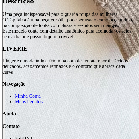
Descrição
Uma peça indispensável para o guarda-roupa das mulheres.
O Top faixa é uma peça versátil, pode ser usado como peça íntima,
na composição de looks com blusas e vestidos sem mangas.
Este modelo conta com detalhe anatômico para acomodar os seios
sem achatar e possui bojo removível.
LIVERIE
Lingerie e moda íntima feminina com design atemporal. Tecidos
delicados, acabamentos refinados e o conforto que abraça cada
curva.
Navegação
Minha Conta
Meus Pedidos
Ajuda
Contato
IG
FB
YT