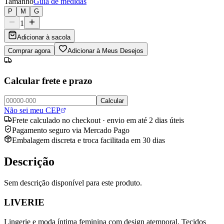
Tamanho
Guia de medidas
P
M
G
1
Adicionar à sacola
Comprar agora
Adicionar à Meus Desejos
Calcular frete e prazo
Calcular
Não sei meu CEP
Frete calculado no checkout · envio em até 2 dias úteis
Pagamento seguro via Mercado Pago
Embalagem discreta e troca facilitada em 30 dias
Descrição
Sem descrição disponível para este produto.
LIVERIE
Lingerie e moda íntima feminina com design atemporal. Tecidos