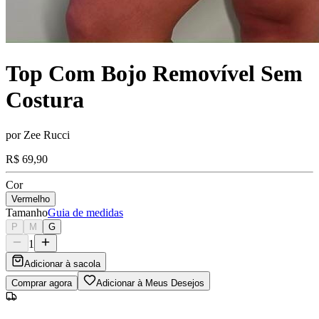
Top Com Bojo Removível Sem
Costura
por
Zee Rucci
R$ 69,90
Cor
Vermelho
Tamanho
Guia de medidas
P
M
G
1
Adicionar à sacola
Comprar agora
Adicionar à Meus Desejos