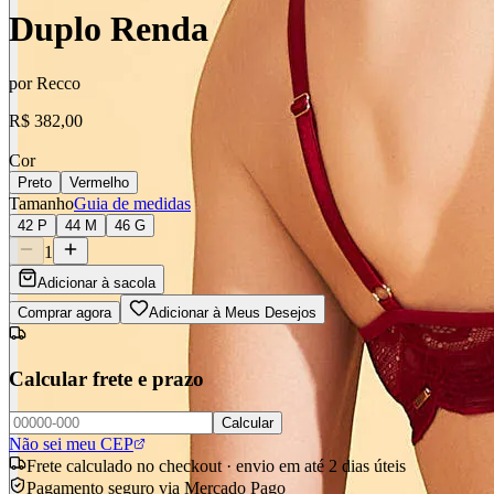
Duplo Renda
por
Recco
R$ 382,00
Cor
Preto
Vermelho
Tamanho
Guia de medidas
42 P
44 M
46 G
1
Adicionar à sacola
Comprar agora
Adicionar à Meus Desejos
Calcular frete e prazo
Calcular
Não sei meu CEP
Frete calculado no checkout · envio em até 2 dias úteis
Pagamento seguro via Mercado Pago