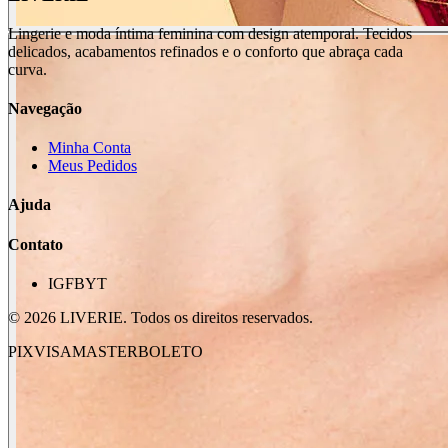
Lingerie e moda íntima feminina com design atemporal. Tecidos
delicados, acabamentos refinados e o conforto que abraça cada
curva.
Navegação
Minha Conta
Meus Pedidos
Ajuda
Contato
IG
FB
YT
©
2026
LIVERIE. Todos os direitos reservados.
PIX
VISA
MASTER
BOLETO