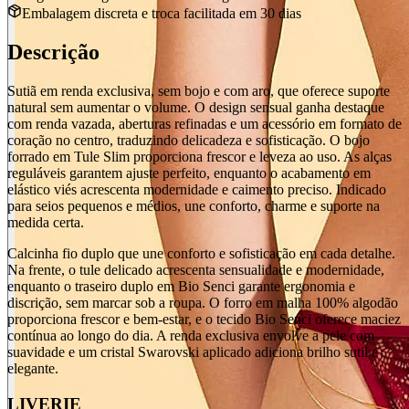
Embalagem discreta e troca facilitada em 30 dias
Descrição
Sutiã em renda exclusiva, sem bojo e com aro, que oferece suporte
natural sem aumentar o volume. O design sensual ganha destaque
com renda vazada, aberturas refinadas e um acessório em formato de
coração no centro, traduzindo delicadeza e sofisticação. O bojo
forrado em Tule Slim proporciona frescor e leveza ao uso. As alças
reguláveis garantem ajuste perfeito, enquanto o acabamento em
elástico viés acrescenta modernidade e caimento preciso. Indicado
para seios pequenos e médios, une conforto, charme e suporte na
medida certa.
Calcinha fio duplo que une conforto e sofisticação em cada detalhe.
Na frente, o tule delicado acrescenta sensualidade e modernidade,
enquanto o traseiro duplo em Bio Senci garante ergonomia e
discrição, sem marcar sob a roupa. O forro em malha 100% algodão
proporciona frescor e bem-estar, e o tecido Bio Senci oferece maciez
contínua ao longo do dia. A renda exclusiva envolve a pele com
suavidade e um cristal Swarovski aplicado adiciona brilho sutil e
elegante.
LIVERIE