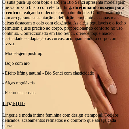
O sutiã push-up com bojo e aro em Bio Senci apresenta modelagem
que valoriza o busto com efeito lifting,
direcionando os seios para
o centro
e realçando o decote com naturalidade. O bojo anatômico
com aro garante sustentação e definição, enquanto as copas mais
baixas destacam o colo com elegância. As alças reguláveis e o fecho
permitem ajuste preciso ao corpo, proporcionando conforto no uso
contínuo. Confeccionado em Bio Senci, oferece toque macio,
elasticidade e adaptação às curvas, acompanhando o corpo com
leveza.
- Modelagem push-up
- Bojo com aro
- Efeito lifting natural - Bio Senci com elasticidade
- Alças reguláveis
- Fecho nas costas
LIVERIE
Lingerie e moda íntima feminina com design atemporal. Tecidos
delicados, acabamentos refinados e o conforto que abraça cada
curva.