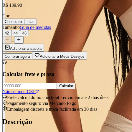
R$ 139,90
Cor
Chocolate
Lilac
Tamanho
Guia de medidas
42
44
46
1
Adicionar à sacola
Comprar agora
Adicionar à Meus Desejos
Calcular frete e prazo
Calcular
Não sei meu CEP
Frete calculado no checkout · envio em até 2 dias úteis
Pagamento seguro via Mercado Pago
Embalagem discreta e troca facilitada em 30 dias
Descrição