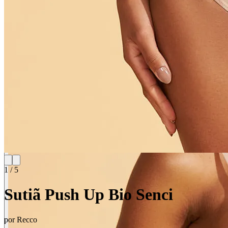
1
/
5
Sutiã Push Up Bio Senci
por
Recco