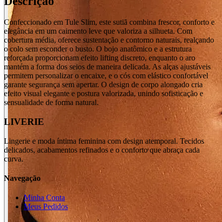
Descrição
Confeccionado em Tule Slim, este sutiã combina frescor, conforto e
elegância em um caimento leve que valoriza a silhueta. Com
cobertura média, oferece sustentação e contorno naturais, realçando
o colo sem esconder o busto. O bojo anatômico e a estrutura
reforçada proporcionam efeito lifting discreto, enquanto o aro
mantém a forma dos seios de maneira delicada. As alças ajustáveis
permitem personalizar o encaixe, e o cós com elástico confortável
garante segurança sem apertar. O design de corpo alongado cria
efeito visual elegante e postura valorizada, unindo sofisticação e
sensualidade de forma natural.
LIVERIE
Lingerie e moda íntima feminina com design atemporal. Tecidos
delicados, acabamentos refinados e o conforto que abraça cada
curva.
Navegação
Minha Conta
Meus Pedidos