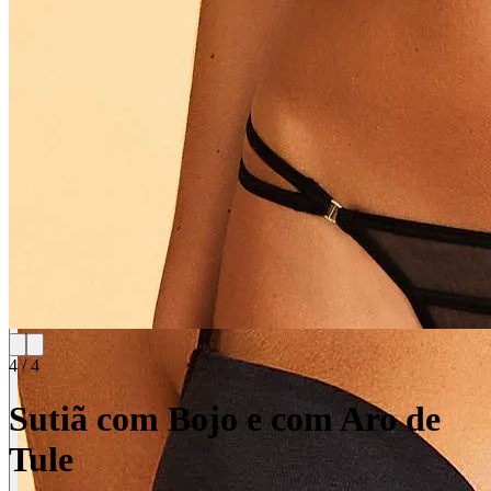
4
/
4
Sutiã com Bojo e com Aro de
Tule