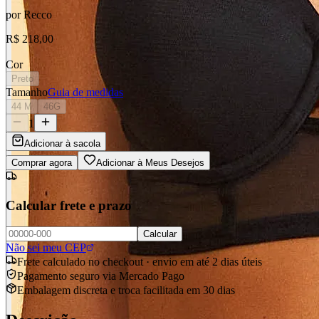
por
Recco
R$ 218,00
Cor
Preto
Tamanho
Guia de medidas
44 M
46G
1
Adicionar à sacola
Comprar agora
Adicionar à Meus Desejos
Calcular frete e prazo
Calcular
Não sei meu CEP
Frete calculado no checkout · envio em até 2 dias úteis
Pagamento seguro via Mercado Pago
Embalagem discreta e troca facilitada em 30 dias