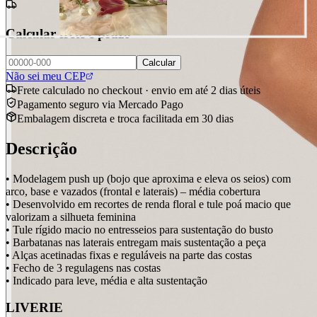
Calcular frete e prazo
Calcular
Não sei meu CEP
Frete calculado no checkout · envio em até 2 dias úteis
Pagamento seguro via Mercado Pago
Embalagem discreta e troca facilitada em 30 dias
Descrição
• Modelagem push up (bojo que aproxima e eleva os seios) com
arco, base e vazados (frontal e laterais) – média cobertura
• Desenvolvido em recortes de renda floral e tule poá macio que
valorizam a silhueta feminina
• Tule rígido macio no entresseios para sustentação do busto
• Barbatanas nas laterais entregam mais sustentação a peça
• Alças acetinadas fixas e reguláveis na parte das costas
• Fecho de 3 regulagens nas costas
• Indicado para leve, média e alta sustentação
LIVERIE