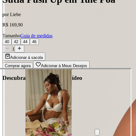
por
Liebe
R$ 169,90
Tamanho
Guia de medidas
40
42
44
46
1
Adicionar à sacola
Comprar agora
Adicionar à Meus Desejos
Descubra cada detalhe em vídeo