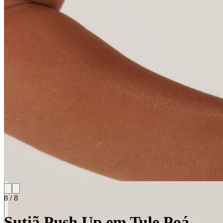
8
/
8
Sutiã Push Up em Tule Poá