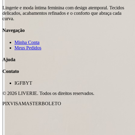
Lingerie e moda íntima feminina com design atemporal. Tecidos
delicados, acabamentos refinados e o conforto que abraça cada
curva.
Navegação
Minha Conta
Meus Pedidos
Ajuda
Contato
IG
FB
YT
©
2026
LIVERIE. Todos os direitos reservados.
PIX
VISA
MASTER
BOLETO