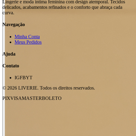
Lingerie e moda íntima feminina com design atemporal. Tecidos
delicados, acabamentos refinados e o conforto que abraça cada
curva.
Navegação
Minha Conta
Meus Pedidos
Ajuda
Contato
IG
FB
YT
©
2026
LIVERIE. Todos os direitos reservados.
PIX
VISA
MASTER
BOLETO