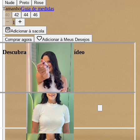
Nude
Preto
Rose
Tamanho
Guia de medidas
40
42
44
46
1
Adicionar à sacola
Comprar agora
Adicionar à Meus Desejos
Descubra cada detalhe em vídeo