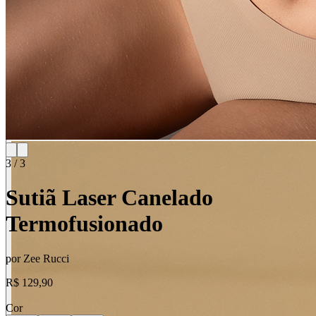
3
/
3
Sutiã Laser Canelado
Termofusionado
por
Zee Rucci
R$ 129,90
Cor