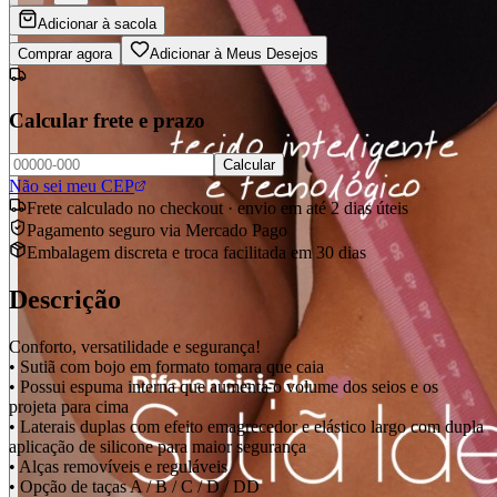
Adicionar à sacola
Comprar agora
Adicionar à Meus Desejos
Calcular frete e prazo
Calcular
Não sei meu CEP
Frete calculado no checkout · envio em até 2 dias úteis
Pagamento seguro via Mercado Pago
Embalagem discreta e troca facilitada em 30 dias
Descrição
Conforto, versatilidade e segurança!
• Sutiã com bojo em formato tomara que caia
• Possui espuma interna que aumenta o volume dos seios e os
projeta para cima
• Laterais duplas com efeito emagrecedor e elástico largo com dupla
aplicação de silicone para maior segurança
• Alças removíveis e reguláveis
• Opção de taças A / B / C / D / DD