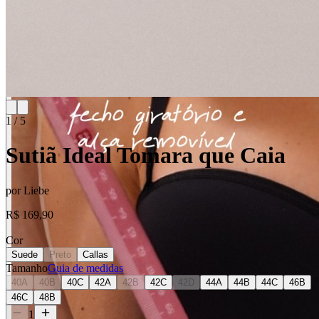
1
/
5
Sutiã Ideal Tomara que Caia
por
Liebe
R$ 169,90
Cor
Suede
Preto
Callas
Tamanho
Guia de medidas
40A
40B
40C
42A
42B
42C
42D
44A
44B
44C
46B
46C
48B
1