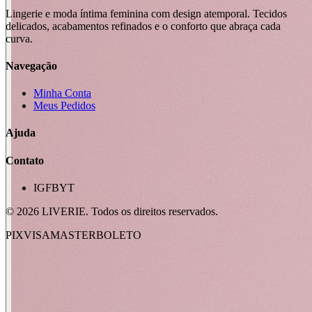
Lingerie e moda íntima feminina com design atemporal. Tecidos
delicados, acabamentos refinados e o conforto que abraça cada
curva.
Navegação
Minha Conta
Meus Pedidos
Ajuda
Contato
IG
FB
YT
©
2026
LIVERIE. Todos os direitos reservados.
PIX
VISA
MASTER
BOLETO