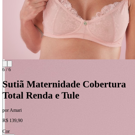
6
/
6
Sutiã Maternidade Cobertura
Total Renda e Tule
por
Amari
R$ 139,90
Cor