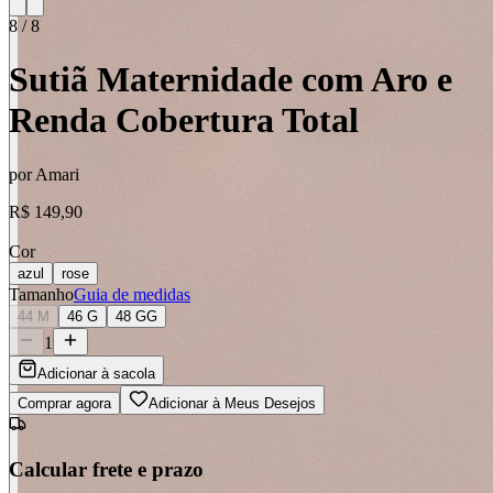
8
/
8
Sutiã Maternidade com Aro e
Renda Cobertura Total
por
Amari
R$ 149,90
Cor
azul
rose
Tamanho
Guia de medidas
44 M
46 G
48 GG
1
Adicionar à sacola
Comprar agora
Adicionar à Meus Desejos
Calcular frete e prazo