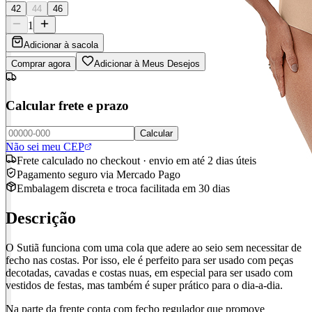
42
44
46
1
Adicionar à sacola
Comprar agora
Adicionar à Meus Desejos
Calcular frete e prazo
Calcular
Não sei meu CEP
Frete calculado no checkout · envio em até 2 dias úteis
Pagamento seguro via Mercado Pago
Embalagem discreta e troca facilitada em 30 dias
Descrição
O Sutiã funciona com uma cola que adere ao seio sem necessitar de
fecho nas costas. Por isso, ele é perfeito para ser usado com peças
decotadas, cavadas e costas nuas, em especial para ser usado com
vestidos de festas, mas também é super prático para o dia-a-dia.
Na parte da frente conta com fecho regulador que promove