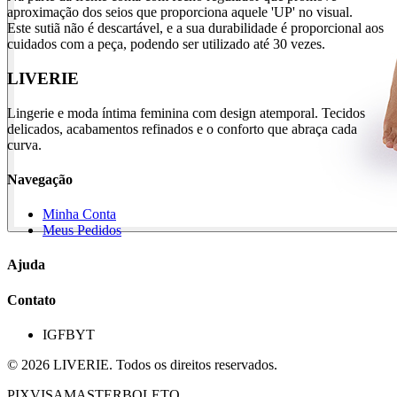
aproximação dos seios que proporciona aquele 'UP' no visual.
Este sutiã não é descartável, e a sua durabilidade é proporcional aos
cuidados com a peça, podendo ser utilizado até 30 vezes.
LIVERIE
Lingerie e moda íntima feminina com design atemporal. Tecidos
delicados, acabamentos refinados e o conforto que abraça cada
curva.
Navegação
Minha Conta
Meus Pedidos
Ajuda
Contato
IG
FB
YT
©
2026
LIVERIE. Todos os direitos reservados.
PIX
VISA
MASTER
BOLETO