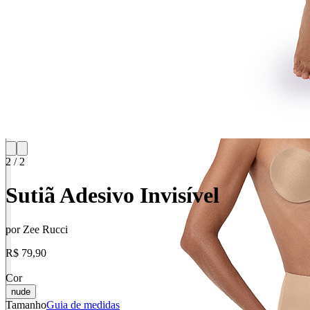
2
/
2
Sutiã Adesivo Invisível
por
Zee Rucci
R$ 79,90
Cor
nude
Tamanho
Guia de medidas