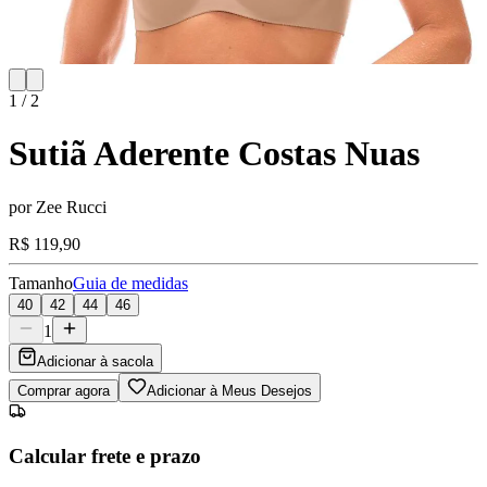
1
/
2
Sutiã Aderente Costas Nuas
por
Zee Rucci
R$ 119,90
Tamanho
Guia de medidas
40
42
44
46
1
Adicionar à sacola
Comprar agora
Adicionar à Meus Desejos
Calcular frete e prazo