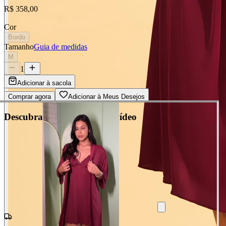
R$ 358,00
Cor
Bordo
Tamanho
Guia de medidas
M
1
Adicionar à sacola
Comprar agora
Adicionar à Meus Desejos
Descubra cada detalhe em vídeo