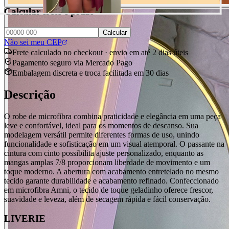
Calcular frete e prazo
Calcular
Não sei meu CEP
Frete calculado no checkout · envio em até 2 dias úteis
Pagamento seguro via Mercado Pago
Embalagem discreta e troca facilitada em 30 dias
Descrição
O robe de microfibra combina praticidade e elegância em uma peça
leve e confortável, ideal para os momentos de descanso. Sua
modelagem versátil permite diferentes formas de uso, unindo
funcionalidade e sofisticação em um visual atemporal. O passante na
cintura com cinto possibilita ajuste personalizado, enquanto as
mangas amplas 7/8 proporcionam liberdade de movimento e um
toque moderno. A abertura com acabamento entretelado no mesmo
tecido garante durabilidade e acabamento refinado. Confeccionado
em microfibra Amni, o tecido de toque geladinho oferece frescor,
suavidade e leveza, além de secagem rápida e fácil conservação.
LIVERIE