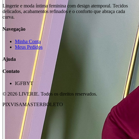
Lingerie e moda íntima feminina com design atemporal. Tecidos
delicados, acabamentos refinados e o conforto que abraça cada
curva.
Navegação
Minha Conta
Meus Pedidos
Ajuda
Contato
IG
FB
YT
©
2026
LIVERIE. Todos os direitos reservados.
PIX
VISA
MASTER
BOLETO