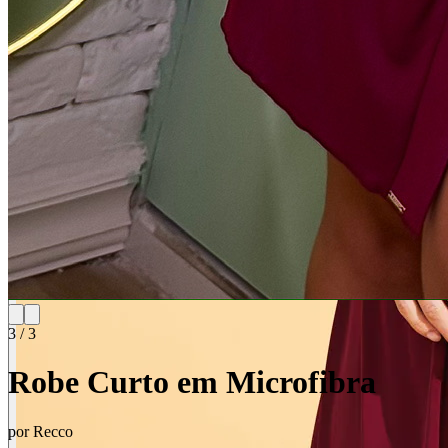
3
/
3
Robe Curto em Microfibra
por
Recco