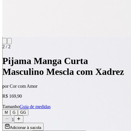
2
/
2
Pijama Manga Curta
Masculino Mescla com Xadrez
por
Cor com Amor
R$ 169,90
Tamanho
Guia de medidas
M
G
GG
1
Adicionar à sacola