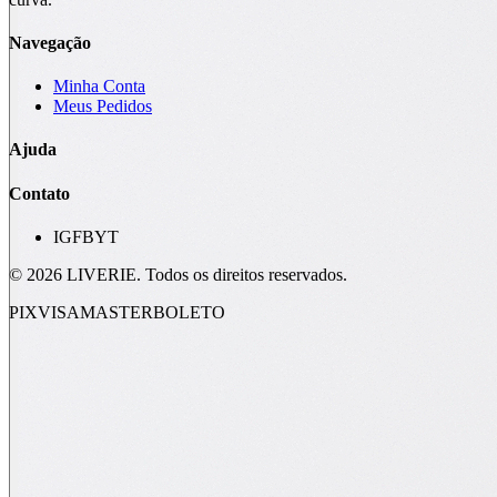
Navegação
Minha Conta
Meus Pedidos
Ajuda
Contato
IG
FB
YT
©
2026
LIVERIE. Todos os direitos reservados.
PIX
VISA
MASTER
BOLETO