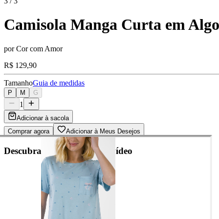
3
/
3
Camisola Manga Curta em Alg
por
Cor com Amor
R$ 129,90
Tamanho
Guia de medidas
P
M
G
1
Adicionar à sacola
Comprar agora
Adicionar à Meus Desejos
Descubra cada detalhe em vídeo