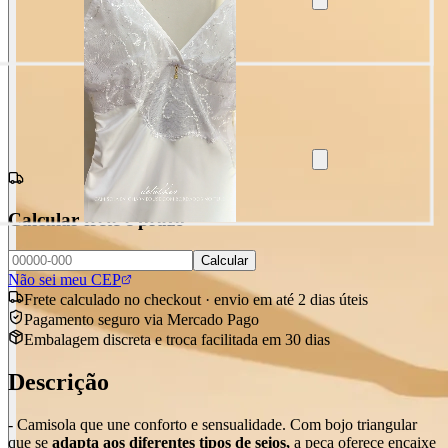
Calcular frete e prazo
Calcular
Não sei meu CEP
Frete calculado no checkout · envio em até 2 dias úteis
Pagamento seguro via Mercado Pago
Embalagem discreta e troca facilitada em 30 dias
Descrição
- Camisola que une conforto e sensualidade. Com bojo triangular
que se
adapta aos diferentes tipos de seios,
a peça oferece encaixe