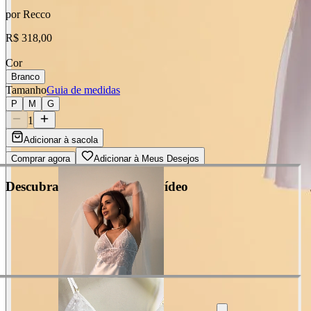
por
Recco
R$ 318,00
Cor
Branco
Tamanho
Guia de medidas
P
M
G
1
Adicionar à sacola
Comprar agora
Adicionar à Meus Desejos
Descubra cada detalhe em vídeo