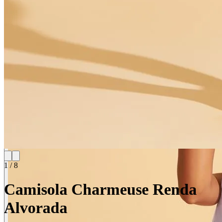
1
/
8
Camisola Charmeuse Renda
Alvorada