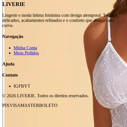
LIVERIE
Lingerie e moda íntima feminina com design atemporal. Tecidos
delicados, acabamentos refinados e o conforto que abraça cada
curva.
Navegação
Minha Conta
Meus Pedidos
Ajuda
Contato
IG
FB
YT
©
2026
LIVERIE. Todos os direitos reservados.
PIX
VISA
MASTER
BOLETO