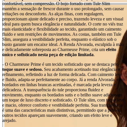
confortável, sem compressão. O bojo forrado com Tule Slim
mantém a sensação de frescor durante o uso prolongado, sem causar
irritações ou desconforto. As alças finas, com regulagem,
proporcionam ajuste delicado e preciso, trazendo leveza e um visual
ideal para quem busca elegância e naturalidade. O corte no viés traz
mais elasticidade e flexibilidade ao tecido, garantindo um caimento
fluido e sem restrições de movimentos. As costas, também em Tule
Slim, assegura a vestibilidade perfeita, enquanto o elástico sob o
busto garante um encaixe ideal. A Renda Alvorada, esculpida à mão
e delicadamente sobreposta ao Charmeuse Prime, cria um
efeito
único e sofisticado nesta peça de edição limitada
.
- O Charmeuse Prime é um tecido sofisticado que se destaca pelo
toque suave e sedoso.
Seu acabamento acetinado traz elegância e
refinamento, refletindo a luz de forma delicada. Com caimento leve
e fluido, adapta-se perfeitamente ao corpo. Já a renda Alvorada, com
bordados em linhas brancas acetinadas, é marcada pela leveza e
delicadeza. A transparência do tule proporciona fluidez e
movimento, enquanto os bordados sutis e o brilho suave adicionam
um toque de luxo discreto e sofisticado. O Tule slim, com toque leve
e macio, oferece conforto e vestibilidade perfeita. Sua transparência
é uma das características mais distintivas, permitindo que a pele ou
outros tecidos apareçam suavemente, criando um efeito leve e
arejado.