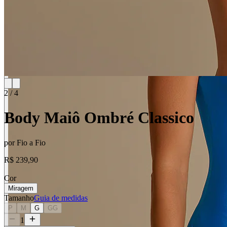
2
/
4
Body Maiô Ombré Classico
por
Fio a Fio
R$ 239,90
Cor
Miragem
Tamanho
Guia de medidas
P
M
G
GG
1