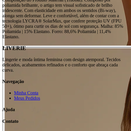
poliamida brilhante, o artigo tem visual sofisticado de brilho
iridescente. Com elasticidade em ambos os sentidos (Bi-way),
alonga sem deformar. Leve e confortável, além de contar com a
tecnologia LYCRA® SolarMax, que confere proteção UV (FPU
50+), ótimo para curtir os dias de sol com segurança. Malha: 85%
Poliamida | 15% Elastano. Forro: 88,6% Poliamida | 11,4%
Elastano.
LIVERIE
Lingerie e moda íntima feminina com design atemporal. Tecidos
delicados, acabamentos refinados e o conforto que abraça cada
curva.
Navegação
Minha Conta
Meus Pedidos
Ajuda
Contato