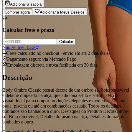
Adicionar à sacola
Comprar agora
Adicionar à Meus Desejos
Calcular frete e prazo
Calcular
Não sei meu CEP
Frete calculado no checkout · envio em até 2 dias úteis
Pagamento seguro via Mercado Pago
Embalagem discreta e troca facilitada em 30 dias
Descrição
Body Ombre Classic possui decote de um ombro só, bojo removível
e detalhe drapeado na alça, que adiciona estilo e sofisticação ao
visual. Ideal para compor produções elegantes e modernas, seja na
praia, piscina ou até em combinações casuais. Todos os detalhes
dourados são banhados a ouro. Destaques do Produto Decote ombro
só; Bojo removível; Detalhe drapeado na alça; Detalhes dourados
banhados a ouro.
Composição do Produto Material (Trilobal): Composto por